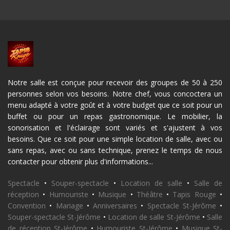
Notre salle est conçue pour recevoir des groupes de 50 à 250
personnes selon vos besoins. Notre chef, vous concoctera un
menu adapté à votre goût et à votre budget que ce soit pour un
buffet ou pour un repas gastronomique. Le mobilier, la
sonorisation et l'éclairage sont variés et s'ajustent à vos
besoins. Que ce soit pour une simple location de salle, avec ou
sans repas, avec ou sans technique, prenez le temps de nous
contacter pour obtenir plus d'informations...
Spectacle
•
Souper-spectacle
•
Location de salle
•
Salle de
réception
•
Humouriste
•
Musique
•
Théâtre
•
Tapis Rouge
•
Convention
•
Mariage
•
Anniversaires
•
Spectacle St-Jérôme
•
Souper-spectacle St-Jérôme
•
Location de salle St-Jérôme
•
Salle
de réception St-Jérôme
•
Humouriste St-Jérôme
•
Musique St-