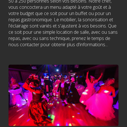
dans les Laurentides !
50 à 250 personnes selon vos besoins. Notre chef,
vous concoctera un menu adapté à votre goût et à
La plus belle salle de
votre budget que ce soit pour un buffet ou pour un
repas gastronomique. Le mobilier, la sonorisation et
spectacle
l'éclairage sont variés et s'ajustent à vos besoins. Que
ce soit pour une simple location de salle, avec ou sans
repas, avec ou sans technique, prenez le temps de
nous contacter pour obtenir plus d'informations...