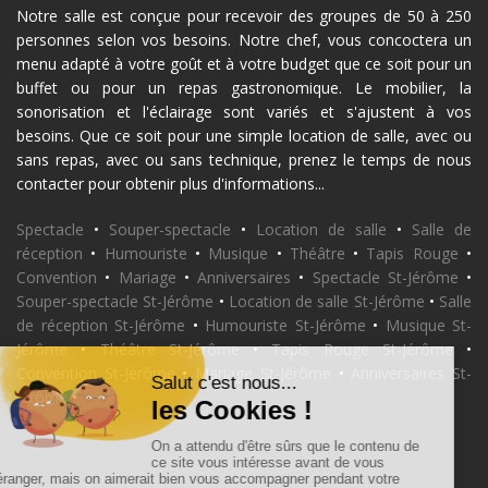
Notre salle est conçue pour recevoir des groupes de 50 à 250
personnes selon vos besoins. Notre chef, vous concoctera un
menu adapté à votre goût et à votre budget que ce soit pour un
buffet ou pour un repas gastronomique. Le mobilier, la
sonorisation et l'éclairage sont variés et s'ajustent à vos
besoins. Que ce soit pour une simple location de salle, avec ou
sans repas, avec ou sans technique, prenez le temps de nous
contacter pour obtenir plus d'informations...
Spectacle
•
Souper-spectacle
•
Location de salle
•
Salle de
réception
•
Humouriste
•
Musique
•
Théâtre
•
Tapis Rouge
•
Convention
•
Mariage
•
Anniversaires
•
Spectacle St-Jérôme
•
Souper-spectacle St-Jérôme
•
Location de salle St-Jérôme
•
Salle
de réception St-Jérôme
•
Humouriste St-Jérôme
•
Musique St-
Jérôme
•
Théâtre St-Jérôme
•
Tapis Rouge St-Jérôme
•
Convention St-Jérôme
•
Mariage St-Jérôme
•
Anniversaires St-
Jérôme
•