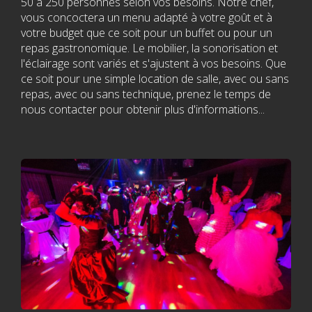
50 à 250 personnes selon vos besoins. Notre chef,
dans les Laurentides !
vous concoctera un menu adapté à votre goût et à
votre budget que ce soit pour un buffet ou pour un
La plus belle salle de
repas gastronomique. Le mobilier, la sonorisation et
l'éclairage sont variés et s'ajustent à vos besoins. Que
spectacle
ce soit pour une simple location de salle, avec ou sans
repas, avec ou sans technique, prenez le temps de
nous contacter pour obtenir plus d'informations...