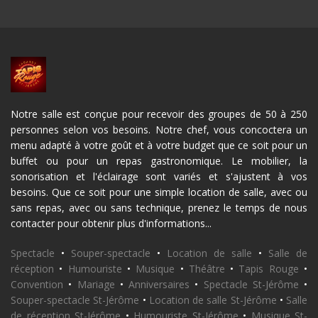
Notre salle est conçue pour recevoir des groupes de 50 à 250
personnes selon vos besoins. Notre chef, vous concoctera un
menu adapté à votre goût et à votre budget que ce soit pour un
buffet ou pour un repas gastronomique. Le mobilier, la
sonorisation et l'éclairage sont variés et s'ajustent à vos
besoins. Que ce soit pour une simple location de salle, avec ou
sans repas, avec ou sans technique, prenez le temps de nous
contacter pour obtenir plus d'informations...
Spectacle
•
Souper-spectacle
•
Location de salle
•
Salle de
réception
•
Humouriste
•
Musique
•
Théâtre
•
Tapis Rouge
•
Convention
•
Mariage
•
Anniversaires
•
Spectacle St-Jérôme
•
Souper-spectacle St-Jérôme
•
Location de salle St-Jérôme
•
Salle
de réception St-Jérôme
•
Humouriste St-Jérôme
•
Musique St-