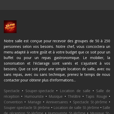
Notre salle est conçue pour recevoir des groupes de 50 à 250
personnes selon vos besoins. Notre chef, vous concoctera un
menu adapté à votre goût et à votre budget que ce soit pour un
buffet ou pour un repas gastronomique. Le mobilier, la
sonorisation et l'éclairage sont variés et s'ajustent à vos
besoins. Que ce soit pour une simple location de salle, avec ou
sans repas, avec ou sans technique, prenez le temps de nous
contacter pour obtenir plus d'informations...
Spectacle
•
Souper-spectacle
•
Location de salle
•
Salle de
réception
•
Humouriste
•
Musique
•
Théâtre
•
Tapis Rouge
•
Convention
•
Mariage
•
Anniversaires
•
Spectacle St-Jérôme
•
Souper-spectacle St-Jérôme
•
Location de salle St-Jérôme
•
Salle
de réception St-Jérôme
•
Humouriste St-Jérôme
•
Musique St-