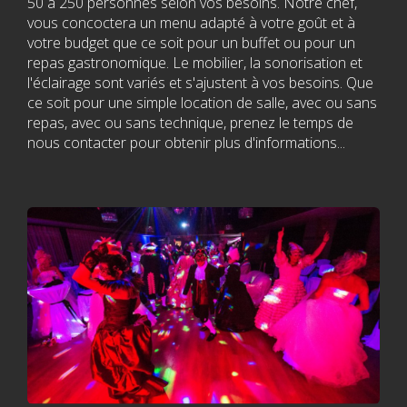
50 à 250 personnes selon vos besoins. Notre chef,
vous concoctera un menu adapté à votre goût et à
La plus belle salle de
votre budget que ce soit pour un buffet ou pour un
repas gastronomique. Le mobilier, la sonorisation et
spectacle
l'éclairage sont variés et s'ajustent à vos besoins. Que
ce soit pour une simple location de salle, avec ou sans
repas, avec ou sans technique, prenez le temps de
nous contacter pour obtenir plus d'informations...