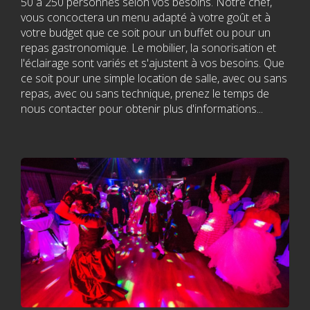
50 à 250 personnes selon vos besoins. Notre chef,
dans les Laurentides !
vous concoctera un menu adapté à votre goût et à
votre budget que ce soit pour un buffet ou pour un
La plus belle salle de
repas gastronomique. Le mobilier, la sonorisation et
l'éclairage sont variés et s'ajustent à vos besoins. Que
spectacle
ce soit pour une simple location de salle, avec ou sans
repas, avec ou sans technique, prenez le temps de
nous contacter pour obtenir plus d'informations...