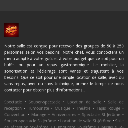
Notre salle est conçue pour recevoir des groupes de 50 à 250
personnes selon vos besoins. Notre chef, vous concoctera un
menu adapté à votre goût et à votre budget que ce soit pour un
buffet ou pour un repas gastronomique. Le mobilier, la
sonorisation et l'éclairage sont variés et s'ajustent à vos
besoins. Que ce soit pour une simple location de salle, avec ou
sans repas, avec ou sans technique, prenez le temps de nous
contacter pour obtenir plus d'informations...
Spectacle
•
Souper-spectacle
•
Location de salle
•
Salle de
réception
•
Humouriste
•
Musique
•
Théâtre
•
Tapis Rouge
•
Convention
•
Mariage
•
Anniversaires
•
Spectacle St-Jérôme
•
Souper-spectacle St-Jérôme
•
Location de salle St-Jérôme
•
Salle
de réception St-Jérôme
•
Humouriste St-Jérôme
•
Musique St-